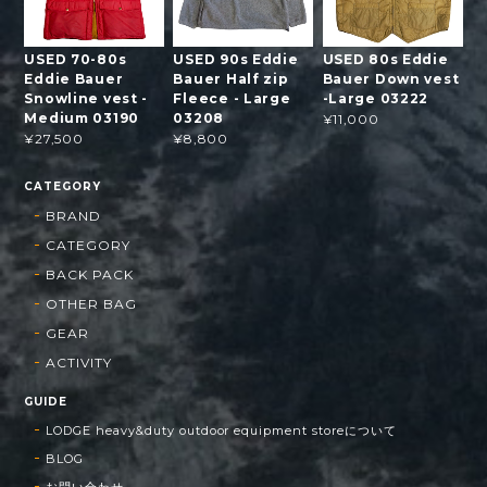
USED 70-80s
USED 90s Eddie
USED 80s Eddie
Eddie Bauer
Bauer Half zip
Bauer Down vest
Snowline vest -
Fleece - Large
-Large 03222
Medium 03190
03208
¥11,000
¥27,500
¥8,800
CATEGORY
BRAND
CATEGORY
BACK PACK
OTHER BAG
GEAR
ACTIVITY
GUIDE
LODGE heavy&duty outdoor equipment storeについて
BLOG
お問い合わせ