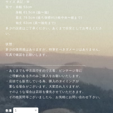
サイズ 表記：M
実寸：肩幅 53cm
身幅 61.5cm (脇〜脇)
着丈 79.5cm (後ろ側襟付け根中央〜裾まで)
袖丈 62cm (肩〜袖先まで)
多少の誤差はご了承ください。あくまで目安としてお考えくださ
い。
状態：
多少の使用感はありますが、特筆すべきダメージはありません。
写真で確認をお願いします。
-------------------------------------------------------------
・あくまでも中古品ですので古着、ビンテージ等に
ご理解のある方のみご購入をお願いいたします。
・店頭でも販売している為、購入のタイミングが
重なる場合がございます。大変恐れ入りますが、
そのような場合は店頭を優先させていただきます。
・その他質問等ございましたら、お気軽にお問い合わせ下さい。
数量