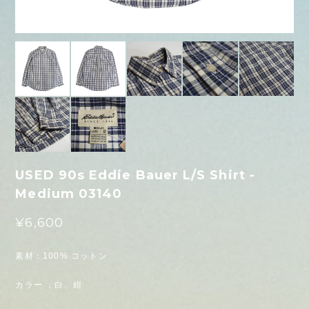
USED 90s Eddie Bauer L/S Shirt -
Medium 03140
¥6,600
素材：100% コットン
カラー ：白、紺