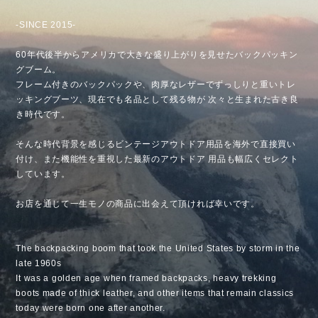
-SINCE 2015-
60年代後半からアメリカで大きな盛り上がりを見せたバックパッキン
グブーム。
フレーム付きのバックパックや、肉厚なレザーでずっしりと重いトレ
ッキングブーツ、現在でも名品として残る物が 次々と生まれた古き良
き時代です。
そんな時代背景を感じるビンテージアウトドア用品を海外で直接買い
付け、また機能性を重視した最新のアウトドア 用品も幅広くセレクト
しています。
お店を通じて一生モノの商品に出会えて頂ければ幸いです。
The backpacking boom that took the United States by storm in the
late 1960s
It was a golden age when framed backpacks, heavy trekking
boots made of thick leather, and other items that remain classics
today were born one after another.