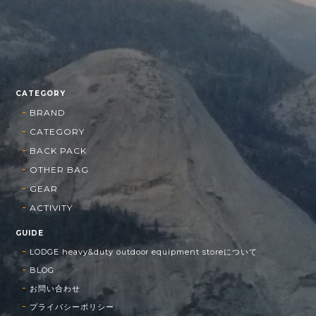
CATEGORY
BRAND
CATEGORY
BACK PACK
OTHER BAG
GEAR
ACTIVITY
GUIDE
LODGE heavy&duty outdoor equipment storeについて
BLOG
お問い合わせ
プライバシーポリシー