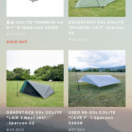
新品 GOLITE "SHANGRI-LA
DEADSTOCK 00s GOLITE
8+" -8-10person 02589
"SHANGRI-LA 1" -1person
02
¥121,000
¥44,000
SOLD OUT
DEADSTOCK 00s GOLITE
USED 90-00s GOLITE
"LAIR 2 Nest set"
"CAVE 1" -1-2person
-2person 02
02608
¥49,500
¥27,500