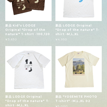
新品 Kid's LODGE
新品 LODGE Original
Original "Drop of the
"Drop of the nature" T-
nature" T-shirt -100,120
shirt -M,L,XL
¥3,630
¥4,950
新品 LODGE Original
新品 "YOSEMITE PHOTO
"Drop of the nature" T-
T-shirt" -M,L,XL 02
shirt -M,L,XL
¥5,000