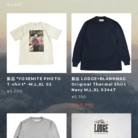
¥4,950
新品 "YOSEMITE PHOTO
新品 LODGE×BLANKMAG
T-shirt" -M,L,XL 02
Original Thermal Shirt -
Navy M,L,XL 02447
¥5,000
¥9,350
SOLD OUT