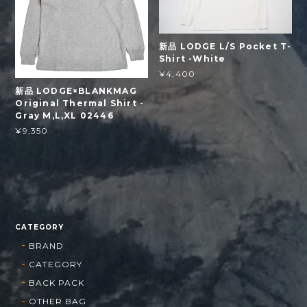
新品 LODGE L/S Pocket T-
Shirt -White
¥4,400
新品 LODGE×BLANKMAG
Original Thermal Shirt -
Gray M,L,XL 02446
¥9,350
CATEGORY
BRAND
CATEGORY
BACK PACK
OTHER BAG