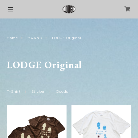
Home
BRAND
LODGE Original
LODGE Original
T-Shirt
Sticker
Goods