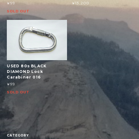
¥99
¥13,200
SOLD OUT
USED 80s BLACK
DIAMOND Lock
Carabiner 016
¥99
SOLD OUT
CATEGORY