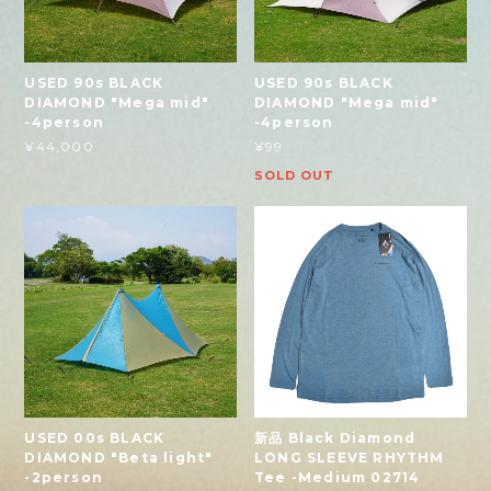
USED 90s BLACK
USED 90s BLACK
DIAMOND "Mega mid"
DIAMOND "Mega mid"
-4person
-4person
¥44,000
¥99
SOLD OUT
USED 00s BLACK
新品 Black Diamond
DIAMOND "Beta light"
LONG SLEEVE RHYTHM
-2person
Tee -Medium 02714