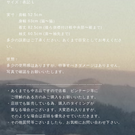
サイズ：表記 L
実寸：肩幅 52.5cm
身幅 63cm (脇〜脇）
着丈 82.5cm (後ろ側襟付け根中央部〜裾まで)
袖丈 60.5cm (肩〜袖先まで)
多少の誤差はご了承ください。あくまで目安としてお考えくださ
い。
状態：
多少の使用感はありますが、特筆すべきダメージはありません。
写真で確認をお願いいたします。
-------------------------------------------------------------
・あくまでも中古品ですので古着、ビンテージ等に
ご理解のある方のみご購入をお願いいたします。
・店頭でも販売している為、購入のタイミングが
重なる場合がございます。大変恐れ入りますが、
そのような場合は店頭を優先させていただきます。
・その他質問等ございましたら、お気軽にお問い合わせ下さい。