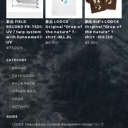
新品 FIELD
新品 LODGE
新品 Kid's LODGE
RECORD FR-TSD1-
Original "Drop of
Original "Drop of
UV / tarp system
the nature" T-
the nature" T-
with Dyneema®1-
shirt -M,L,XL
shirt -100,120
UV
¥4,950
¥3,630
¥77,000
CATEGORY
BRAND
CATEGORY
BACK PACK
OTHER BAG
GEAR
ACTIVITY
GUIDE
LODGE heavy&duty outdoor equipment storeについて