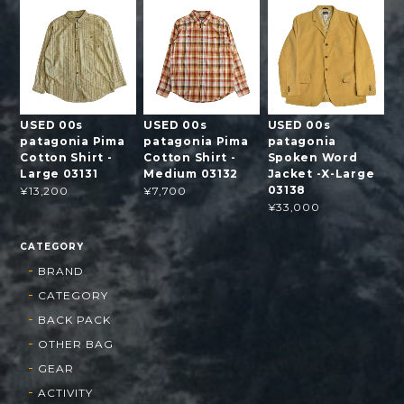
USED 00s
USED 00s
USED 00s
patagonia Pima
patagonia Pima
patagonia
Cotton Shirt -
Cotton Shirt -
Spoken Word
Large 03131
Medium 03132
Jacket -X-Large
03138
¥13,200
¥7,700
¥33,000
CATEGORY
BRAND
CATEGORY
BACK PACK
OTHER BAG
GEAR
ACTIVITY