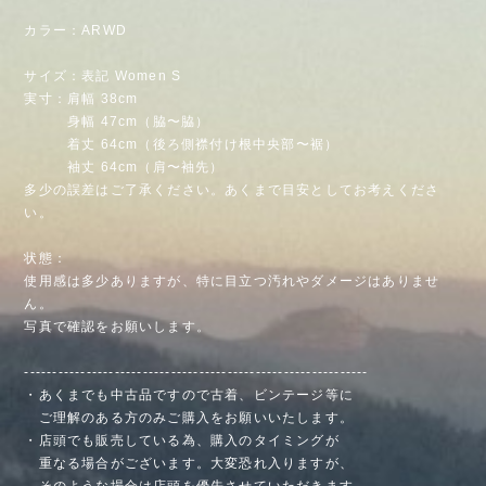
カラー：ARWD
サイズ：表記 Women S
実寸：肩幅 38cm
身幅 47cm（脇〜脇）
着丈 64cm（後ろ側襟付け根中央部〜裾）
袖丈 64cm（肩〜袖先）
多少の誤差はご了承ください。あくまで目安としてお考えくださ
い。
状態：
使用感は多少ありますが、特に目立つ汚れやダメージはありませ
ん。
写真で確認をお願いします。
-------------------------------------------------------------
・あくまでも中古品ですので古着、ビンテージ等に
ご理解のある方のみご購入をお願いいたします。
・店頭でも販売している為、購入のタイミングが
重なる場合がございます。大変恐れ入りますが、
そのような場合は店頭を優先させていただきます。