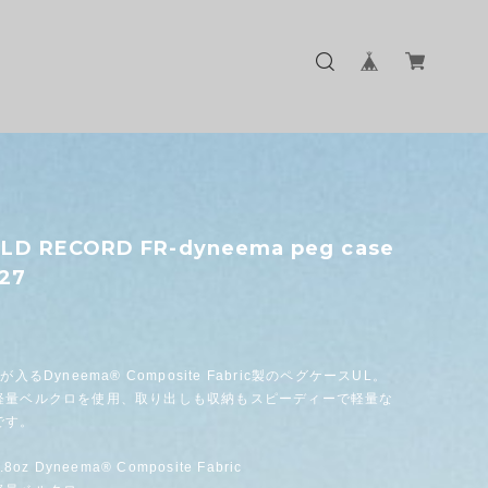
ELD RECORD FR-dyneema peg case
027
が入るDyneema® Composite Fabric製のペグケースUL。
軽量ベルクロを使用、取り出しも収納もスピーディーで軽量な
です。
8oz Dyneema® Composite Fabric