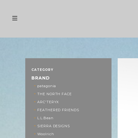
CATEGORY
BRAND
patagonia
THE NORTH FACE
ARC'TERYX
FEATHERED FRIENDS
L.L.Bean
SIERRA DESIGNS
Woolrich