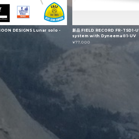
OON DESIGNS Lunar solo -
新品 FIELD RECORD FR-TSD1-UV
system with Dyneema®1-UV
¥77,000