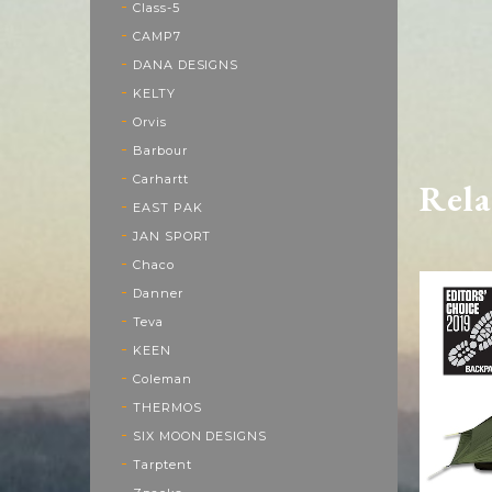
Class-5
CAMP7
DANA DESIGNS
KELTY
Orvis
Barbour
Carhartt
Rela
EAST PAK
JAN SPORT
Chaco
Danner
Teva
KEEN
Coleman
THERMOS
SIX MOON DESIGNS
Tarptent