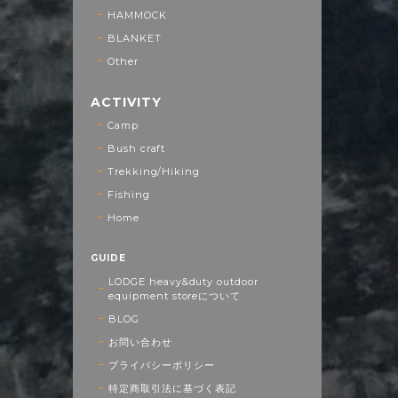
HAMMOCK
BLANKET
Other
ACTIVITY
Camp
Bush craft
Trekking/Hiking
Fishing
Home
GUIDE
LODGE heavy&duty outdoor
equipment storeについて
BLOG
お問い合わせ
プライバシーポリシー
特定商取引法に基づく表記