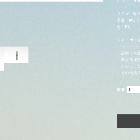
オリジナル
サイズ : 収
重量 : 約1.5
色 : BK
※ネコポス送
--------------
・店頭でも
重なる場合
そのような
・その他質
数量