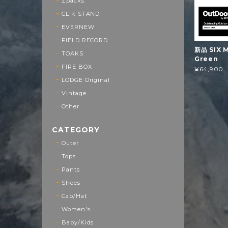
Zpacks
CLIK STAND
EVERNEW
FIELD RECORD
新品 SIX M
TOAKS
Green
FIRE BOX
¥64,900
LODGE Original
Vintage
Other
CATEGORY
Outer
Tops
Pants
Shoes
Cap/Hat
Women's
Baby/Kids