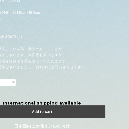
軽量ベルクロ
納部分 縦15cm×横5cm
g
料300円です。
-----------------------------------------------
販売している為、購入のタイミングが
がございます。大変恐れ入りますが、
場合は店頭を優先させていただきます。
問等ございましたら、お気軽にお問い合わせ下さい。
International shipping available
Add to cart
日本国内にお住まいの方向け