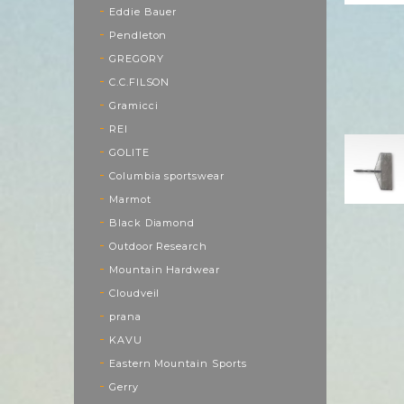
Eddie Bauer
Pendleton
GREGORY
C.C.FILSON
Gramicci
REI
GOLITE
Columbia sportswear
Marmot
Black Diamond
Outdoor Research
Mountain Hardwear
Cloudveil
prana
KAVU
Eastern Mountain Sports
Gerry