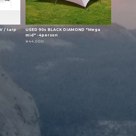
 / tarp
USED 90s BLACK DIAMOND "Mega
mid" -4person
¥44,000