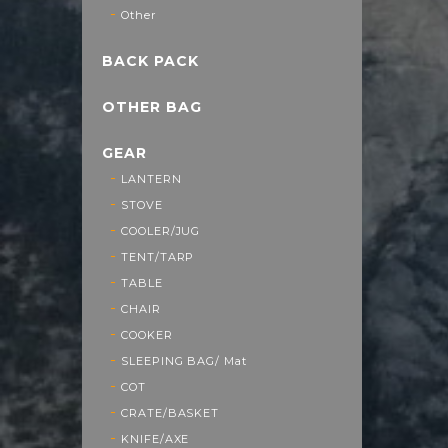
Other
BACK PACK
OTHER BAG
GEAR
LANTERN
STOVE
COOLER/JUG
TENT/TARP
TABLE
CHAIR
COOKER
SLEEPING BAG/ Mat
COT
CRATE/BASKET
KNIFE/AXE