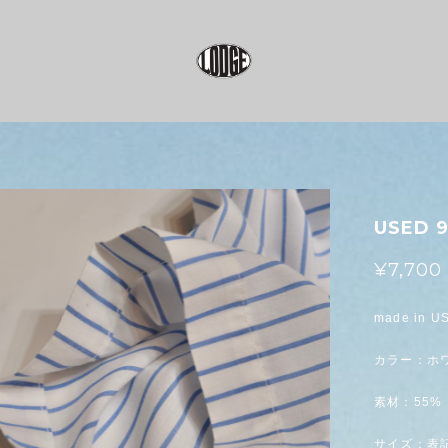
USED 9
¥7,700
made in U
カラー：ホ
素材：55%
サイズ：表記