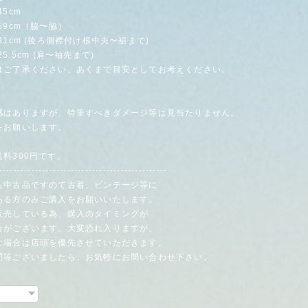
5cm
cm（脇〜脇）
cm (後ろ側襟付け根中央〜裾まで)
5cm (肩〜袖先まで)
はご了承ください。あくまで目安としてお考えください。
感はありますが、特筆すべきダメージ等は見当たりません。
をお願いします。
料300円です。
-----------------------------------------------
も中古品ですので古着、ビンテージ等に
る方のみご購入をお願いいたします。
販売している為、購入のタイミングが
がございます。大変恐れ入りますが、
場合は店頭を優先させていただきます。
問等ございましたら、お気軽にお問い合わせ下さい。