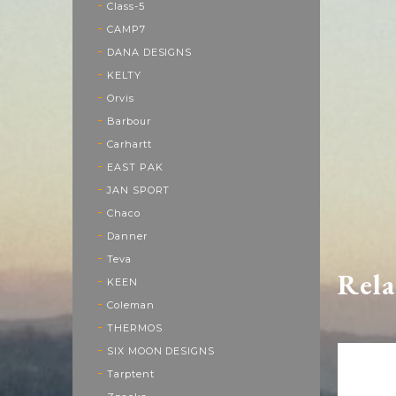
Class-5
CAMP7
DANA DESIGNS
KELTY
Orvis
Barbour
Carhartt
EAST PAK
JAN SPORT
Chaco
Danner
Teva
Rela
KEEN
Coleman
THERMOS
SIX MOON DESIGNS
Tarptent