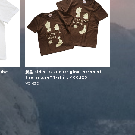
 the
新品 Kid's LODGE Original "Drop of
the nature" T-shirt -100,120
¥3,630