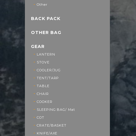
Other
BACK PACK
OTHER BAG
GEAR
LANTERN
STOVE
COOLER/JUG
TENT/TARP
TABLE
CHAIR
COOKER
SLEEPING BAG/ Mat
COT
CRATE/BASKET
KNIFE/AXE