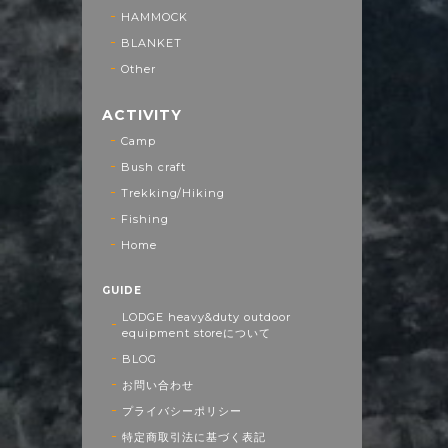
HAMMOCK
BLANKET
Other
ACTIVITY
Camp
Bush craft
Trekking/Hiking
Fishing
Home
GUIDE
LODGE heavy&duty outdoor
equipment storeについて
BLOG
お問い合わせ
プライバシーポリシー
特定商取引法に基づく表記