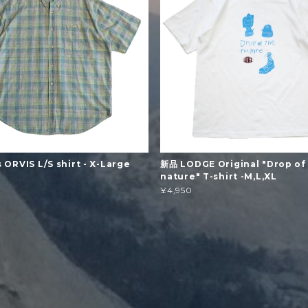
 ORVIS L/S shirt - X-Large
新品 LODGE Original "Drop of
nature" T-shirt -M,L,XL
¥4,950