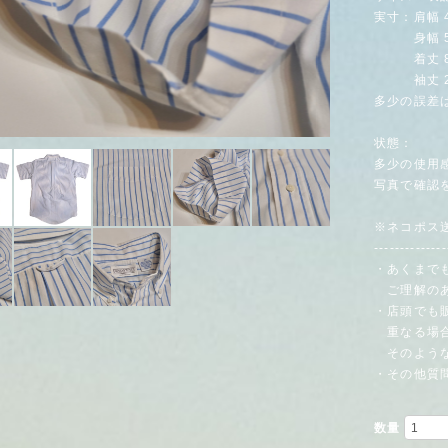
実寸：肩幅 4
身幅 59
着丈 81
袖丈 25.
多少の誤差
状態：
多少の使用
写真で確認
※ネコポス送
--------------
・あくまで
ご理解のあ
・店頭でも
重なる場合
そのような
・その他質
数量