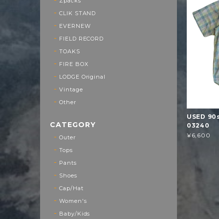
Zpacks
CLIK STAND
EVERNEW
FIELD RECORD
TOAKS
FIRE BOX
LODGE Original
Vintage
Other
USED 90s
CATEGORY
03240
¥6,600
Outer
Tops
Pants
Shoes
Cap/Hat
Women's
Baby/Kids