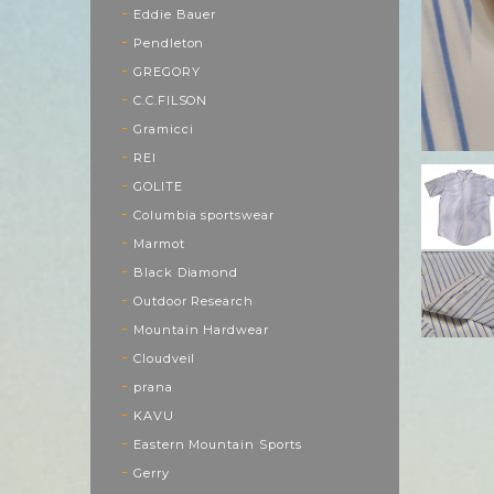
Eddie Bauer
Pendleton
GREGORY
C.C.FILSON
Gramicci
REI
GOLITE
Columbia sportswear
Marmot
Black Diamond
Outdoor Research
Mountain Hardwear
Cloudveil
prana
KAVU
Eastern Mountain Sports
Gerry