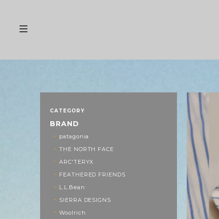
CATEGORY
BRAND
patagonia
THE NORTH FACE
ARC'TERYX
FEATHERED FRIENDS
L.L.Bean
SIERRA DESIGNS
Woolrich