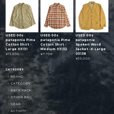
USED 00s
USED 00s
USED 00s
patagonia Pima
patagonia Pima
patagonia
Cotton Shirt -
Cotton Shirt -
Spoken Word
Large 03131
Medium 03132
Jacket -X-Large
03138
¥13,200
¥7,700
¥33,000
CATEGORY
BRAND
CATEGORY
BACK PACK
OTHER BAG
GEAR
ACTIVITY