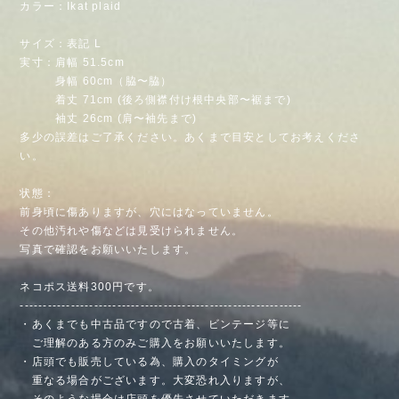
カラー：Ikat plaid
サイズ：表記 L
実寸：肩幅 51.5cm
身幅 60cm（脇〜脇）
着丈 71cm (後ろ側襟付け根中央部〜裾まで)
袖丈 26cm (肩〜袖先まで)
多少の誤差はご了承ください。あくまで目安としてお考えくださ
い。
状態：
前身頃に傷ありますが、穴にはなっていません。
その他汚れや傷などは見受けられません。
写真で確認をお願いいたします。
ネコポス送料300円です。
-------------------------------------------------------------
・あくまでも中古品ですので古着、ビンテージ等に
ご理解のある方のみご購入をお願いいたします。
・店頭でも販売している為、購入のタイミングが
重なる場合がございます。大変恐れ入りますが、
そのような場合は店頭を優先させていただきます。