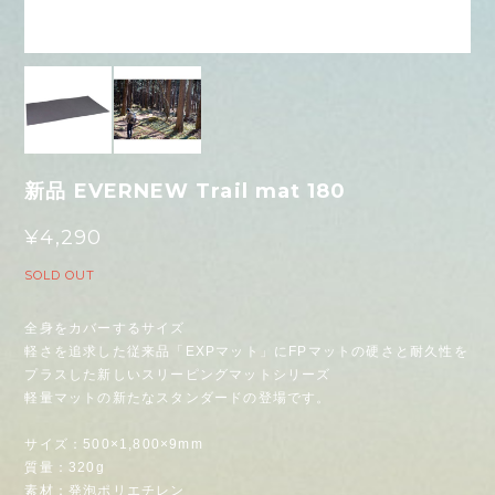
新品 EVERNEW Trail mat 180
¥4,290
SOLD OUT
全身をカバーするサイズ
軽さを追求した従来品「EXPマット」にFPマットの硬さと耐久性を
プラスした新しいスリーピングマットシリーズ
軽量マットの新たなスタンダードの登場です。
サイズ：500×1,800×9mm
質量：320g
素材：発泡ポリエチレン