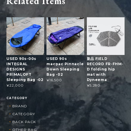
Related Items
USED 90s-00s
USED 90s
新品 FIELD
INTEGRAL
macpac Pinnacle
RECORD FR-FHM-
DESIGNS
Down Sleeping
D folding hip
PRIMALOFT
Bag -02
mat with
Sleeping Bag -02
Dyneema
¥16,500
¥22,000
¥5,280
CATEGORY
BRAND
CATEGORY
BACK PACK
OTHER BAG