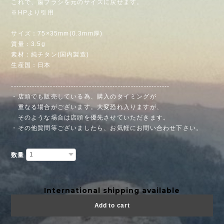
これで、歯ブラシを元のサイズに戻せます。
※HPより引用
サイズ：75×35mm(0.3mm厚)
質量：3.5g
素材：純チタン(国内製造)
生産国：日本
-------------------------------------------------------------
・店頭でも販売している為、購入のタイミングが
重なる場合がございます。大変恐れ入りますが、
そのような場合は店頭を優先させていただきます。
・その他質問等ございましたら、お気軽にお問い合わせ下さい。
数量
International shipping available
Add to cart