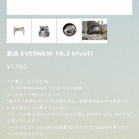
新品 EVERNEW T0.3 triveTi
¥1,760
その重さ、わずか3.5g
「Ti 9G Windshield」と合わせて13g弱
ぶっちぎりで軽いゴトクです。
“歯ブラシの柄をカット”に代表される、軽量化の為のヤセ我慢とも
いえる努力たった数グラムの為に......
でも、この痩せガマンのなかにＵ.L.の楽しさが詰まっているのでは
と思っています。
ノーマルなゴトクから約10g軽量化されたので、ほぼ切り取ったブ
ラシの柄の分と同じ。