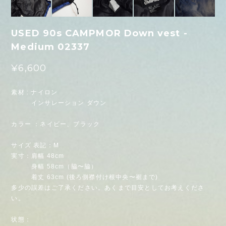
USED 90s CAMPMOR Down vest -
Medium 02337
¥6,600
素材 : ナイロン
インサレーション ダウン
カラー ：ネイビー、ブラック
サイズ 表記：M
実寸：肩幅 48cm
身幅 58cm（脇〜脇）
着丈 63cm (後ろ側襟付け根中央〜裾まで)
多少の誤差はご了承ください。あくまで目安としてお考えくださ
い。
状態：