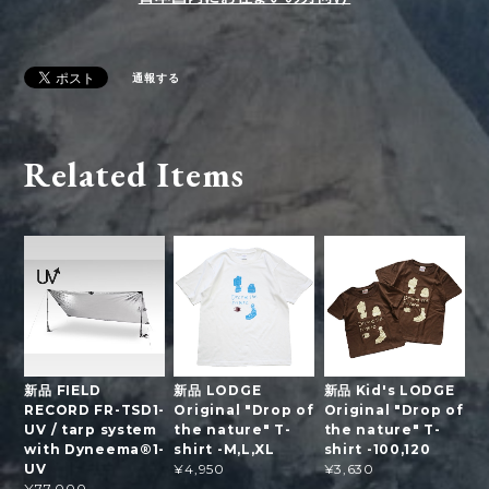
通報する
Related Items
新品 FIELD
新品 LODGE
新品 Kid's LODGE
RECORD FR-TSD1-
Original "Drop of
Original "Drop of
UV / tarp system
the nature" T-
the nature" T-
with Dyneema®1-
shirt -M,L,XL
shirt -100,120
UV
¥4,950
¥3,630
¥77,000