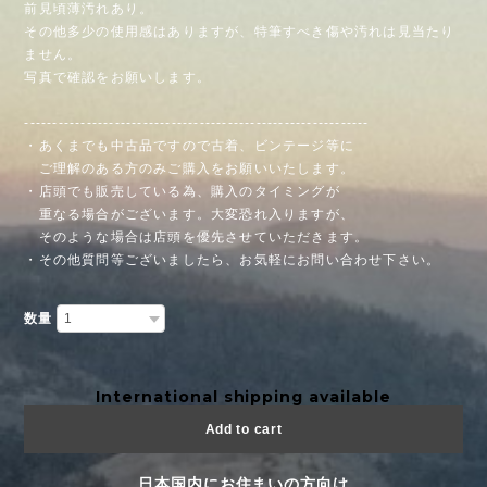
前見頃薄汚れあり。
その他多少の使用感はありますが、特筆すべき傷や汚れは見当たり
ません。
写真で確認をお願いします。
-------------------------------------------------------------
・あくまでも中古品ですので古着、ビンテージ等に
ご理解のある方のみご購入をお願いいたします。
・店頭でも販売している為、購入のタイミングが
重なる場合がございます。大変恐れ入りますが、
そのような場合は店頭を優先させていただきます。
・その他質問等ございましたら、お気軽にお問い合わせ下さい。
数量
International shipping available
Add to cart
日本国内にお住まいの方向け