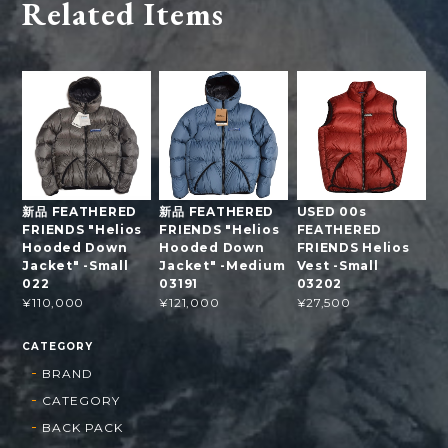
Related Items
新品 FEATHERED
新品 FEATHERED
USED 00s
FRIENDS "Helios
FRIENDS "Helios
FEATHERED
Hooded Down
Hooded Down
FRIENDS Helios
Jacket" -Small
Jacket" -Medium
Vest -Small
022
03191
03202
¥110,000
¥121,000
¥27,500
CATEGORY
BRAND
CATEGORY
BACK PACK