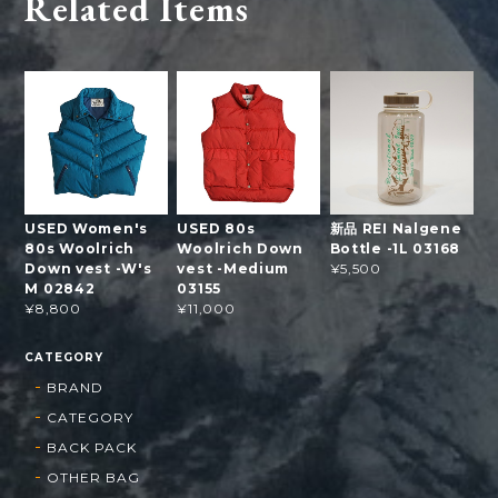
Related Items
USED Women's
USED 80s
新品 REI Nalgene
80s Woolrich
Woolrich Down
Bottle -1L 03168
Down vest -W's
vest -Medium
¥5,500
M 02842
03155
¥8,800
¥11,000
CATEGORY
BRAND
CATEGORY
BACK PACK
OTHER BAG