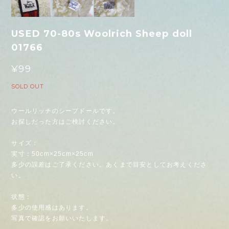
USED 70-80s Woolrich Sheep doll
01766
¥99
SOLD OUT
ウールリッチのシープドールです。
お探しだった方はご検討ください。
サイズ：
実寸：50cm×25cm×25cm
多少の誤差はご了承ください。あくまで目安としてお考えくださ
い。
状態：
多少の使用感はあります。
写真で確認をお願いいたします。