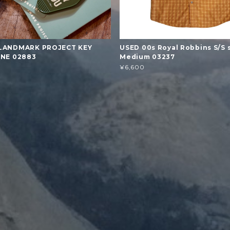
LANDMARK PROJECT KEY
USED 00s Royal Robbins S/S s
ONE 02883
Medium 03237
¥6,600