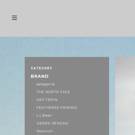
CATEGORY
BRAND
patagonia
THE NORTH FACE
ARC'TERYX
FEATHERED FRIENDS
L.L.Bean
SIERRA DESIGNS
Woolrich