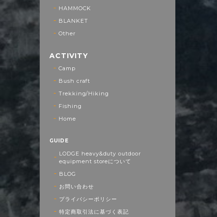
HAMMOCK
BLANKET
Other
ACTIVITY
Camp
Bush craft
Trekking/Hiking
Fishing
Home
GUIDE
LODGE heavy&duty outdoor
equipment storeについて
BLOG
お問い合わせ
プライバシーポリシー
特定商取引法に基づく表記