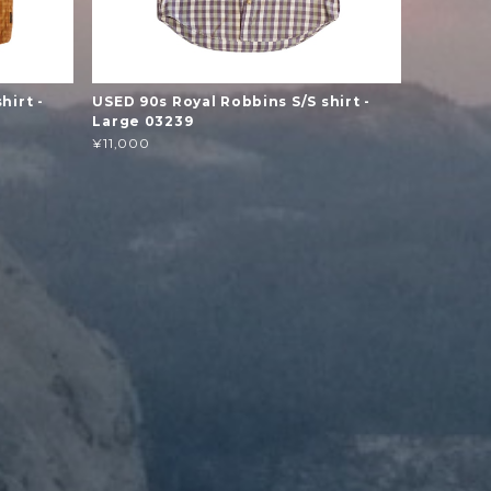
hirt -
USED 90s Royal Robbins S/S shirt -
Large 03239
¥11,000