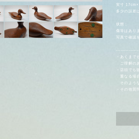
実寸 17cm×
多少の誤差
状態：
傷等はあり
写真で確認
--------------
・あくまで
ご理解のあ
・店頭でも
重なる場合
そのような
・その他質