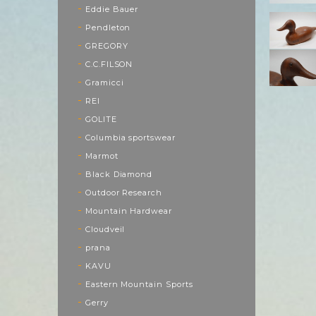
Eddie Bauer
Pendleton
GREGORY
C.C.FILSON
Gramicci
REI
GOLITE
Columbia sportswear
Marmot
Black Diamond
Outdoor Research
Mountain Hardwear
Cloudveil
prana
KAVU
Eastern Mountain Sports
Gerry