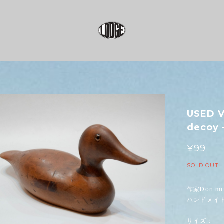
USED V
decoy 
¥99
SOLD OUT
作家Don m
ハンドメイ
サイズ：