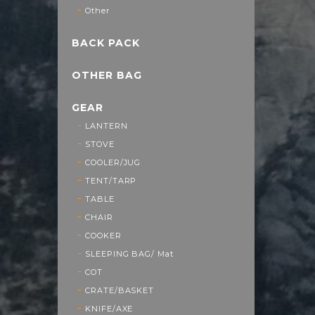
Other
BACK PACK
OTHER BAG
GEAR
LANTERN
STOVE
COOLER/JUG
TENT/TARP
TABLE
CHAIR
COOKER
SLEEPING BAG/ Mat
COT
CRATE/BASKET
KNIFE/AXE