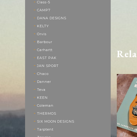
Class-5
CAMP7
DANA DESIGNS
KELTY
Orvis
Barbour
Rela
Carhartt
EAST PAK
JAN SPORT
Chaco
Danner
Teva
KEEN
Coleman
THERMOS
SIX MOON DESIGNS
Tarptent