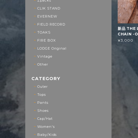
Zpacks
CLIK STAND
EVERNEW
FIELD RECORD
新品 THE 
TOAKS
CHAIN -
¥3,000
FIRE BOX
LODGE Original
Vintage
Other
CATEGORY
Outer
Tops
Pants
Shoes
Cap/Hat
Women's
Baby/Kids