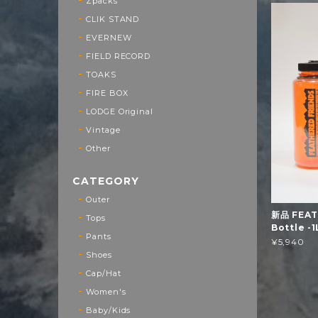
Zpacks
CLIK STAND
EVERNEW
FIELD RECORD
TOAKS
FIRE BOX
LODGE Original
Vintage
Other
CATEGORY
Outer
新品 FEAT
Tops
Bottle -
Pants
¥5,940
Shoes
Cap/Hat
Women's
Baby/Kids