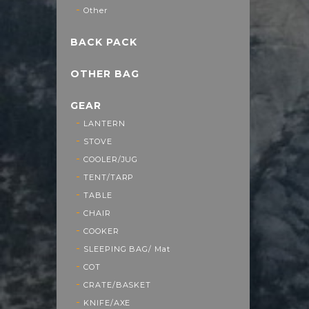
Other
BACK PACK
OTHER BAG
GEAR
LANTERN
STOVE
COOLER/JUG
TENT/TARP
TABLE
CHAIR
COOKER
SLEEPING BAG/ Mat
COT
CRATE/BASKET
KNIFE/AXE