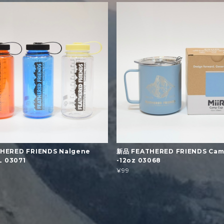
HERED FRIENDS Nalgene
新品 FEATHERED FRIENDS Cam
1L 03071
-12oz 03068
¥99