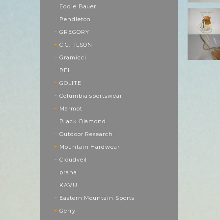
Eddie Bauer
Pendleton
GREGORY
C.C.FILSON
Gramicci
REI
GOLITE
Columbia sportswear
Marmot
Black Diamond
Outdoor Research
Mountain Hardwear
Cloudveil
prana
KAVU
Eastern Mountain Sports
Gerry