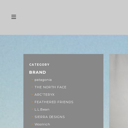
CATEGORY
BRAND
patagonia
THE NORTH FACE
ARC'TERYX
FEATHERED FRIENDS
L.L.Bean
SIERRA DESIGNS
Woolrich