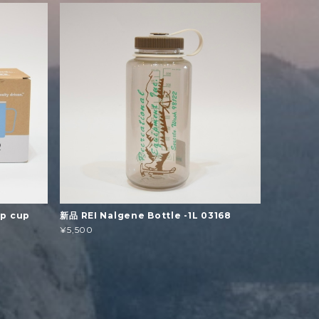
p cup
新品 REI Nalgene Bottle -1L 03168
¥5,500