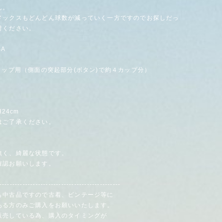
ん。
メックスもどんどん球数が減っていく一方ですのでお探しだっ
討ください。
SA
カップ用（側面の突起部分(ボタン)で約４カップ分）
H24cm
はご了承ください。
無く、綺麗な状態です。
確認お願いします。
-----------------------------------------------
も中古品ですので古着、ビンテージ等に
る方のみご購入をお願いいたします。
販売している為、購入のタイミングが