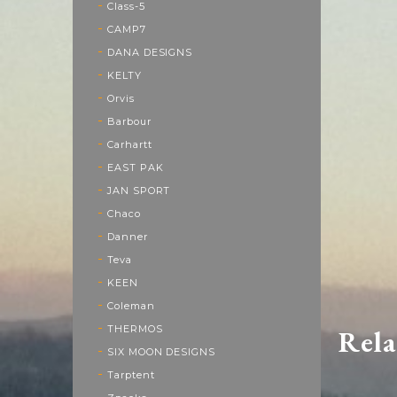
Class-5
CAMP7
DANA DESIGNS
KELTY
Orvis
Barbour
Carhartt
EAST PAK
JAN SPORT
Chaco
Danner
Teva
KEEN
Coleman
THERMOS
Rela
SIX MOON DESIGNS
Tarptent