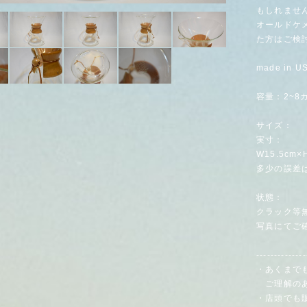
もしれませ
オールドケ
た方はご検
made in U
容量：2~8
サイズ：
実寸：
W15.5cm×
多少の誤差
状態：
クラック等
写真にてご
--------------
・あくまで
ご理解のあ
・店頭でも