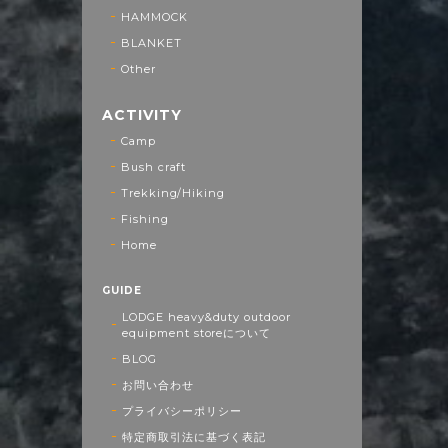
HAMMOCK
BLANKET
Other
ACTIVITY
Camp
Bush craft
Trekking/Hiking
Fishing
Home
GUIDE
LODGE heavy&duty outdoor
equipment storeについて
BLOG
お問い合わせ
プライバシーポリシー
特定商取引法に基づく表記