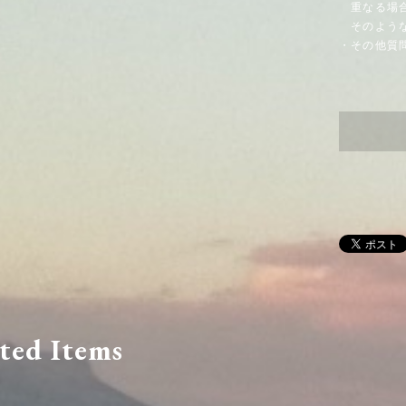
重なる場合
そのような
・その他質
ted Items