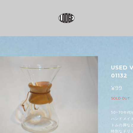
USED V
01132
¥99
SOLD OUT
50~70年
ハンドメイ
トムの脚な
特別なドリ