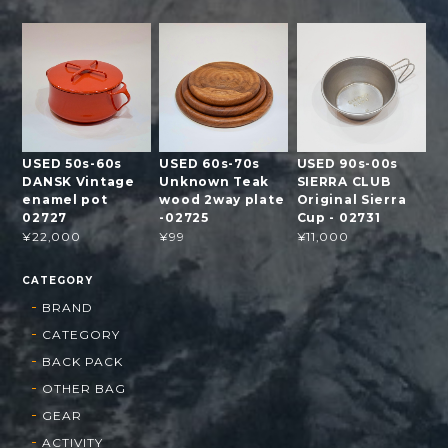
USED 50s-60s
USED 60s-70s
USED 90s-00s
DANSK Vintage
Unknown Teak
SIERRA CLUB
enamel pot
wood 2way plate
Original Sierra
02727
-02725
Cup - 02731
¥22,000
¥99
¥11,000
CATEGORY
BRAND
CATEGORY
BACK PACK
OTHER BAG
GEAR
ACTIVITY