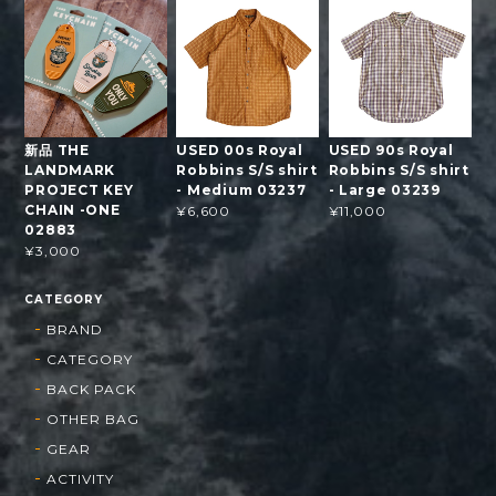
新品 THE
USED 00s Royal
USED 90s Royal
LANDMARK
Robbins S/S shirt
Robbins S/S shirt
PROJECT KEY
- Medium 03237
- Large 03239
CHAIN -ONE
¥6,600
¥11,000
02883
¥3,000
CATEGORY
BRAND
CATEGORY
BACK PACK
OTHER BAG
GEAR
ACTIVITY