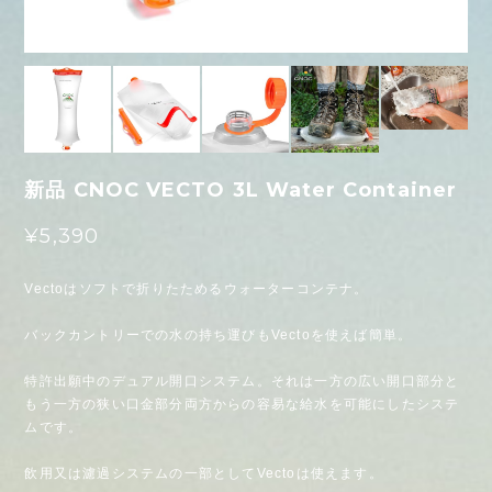
新品 CNOC VECTO 3L Water Container
¥5,390
Vectoはソフトで折りたためるウォーターコンテナ。
バックカントリーでの水の持ち運びもVectoを使えば簡単。
特許出願中のデュアル開口システム。それは一方の広い開口部分と
もう一方の狭い口金部分両方からの容易な給水を可能にしたシステ
ムです。
飲用又は濾過システムの一部としてVectoは使えます。