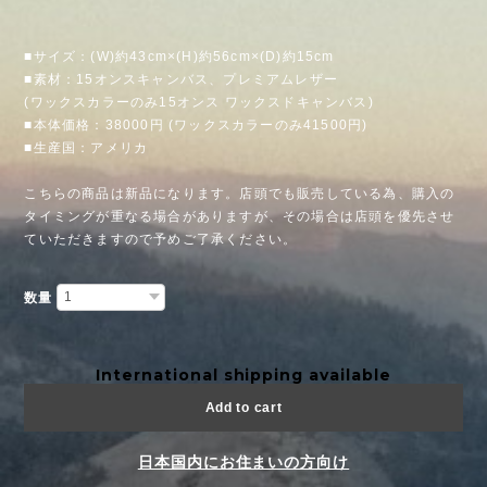
■サイズ：(W)約43cm×(H)約56cm×(D)約15cm
■素材：15オンスキャンバス、プレミアムレザー
(ワックスカラーのみ15オンス ワックスドキャンバス)
■本体価格：38000円 (ワックスカラーのみ41500円)
■生産国：アメリカ
こちらの商品は新品になります。店頭でも販売している為、購入の
タイミングが重なる場合がありますが、その場合は店頭を優先させ
ていただきますので予めご了承ください。
数量
International shipping available
Add to cart
日本国内にお住まいの方向け