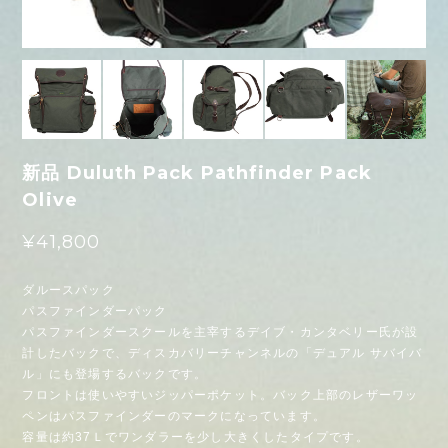
新品 Duluth Pack Pathfinder Pack
Olive
¥41,800
ダルースパック
パスファインダーパック
パスファインダースクールを主宰するデイブ・カンタベリー氏が設
計したバックで、ディスカバリーチャンネルの「デュアル サバイバ
ル」にも登場するバックです。
フロントは使いやすいジッパーポケット。バック上部のレザーワッ
ペンはパスファインダーのマークになっています。
容量は約37Ｌでワンダラーを少し大きくしたタイプです。