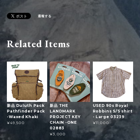
通報する
Related Items
新品 Duluth Pack
新品 THE
USED 90s Royal
Pathfinder Pack
LANDMARK
Robbins S/S shirt
-Waxed Khaki
PROJECT KEY
- Large 03239
CHAIN -ONE
¥49,500
¥11,000
02883
¥3,000