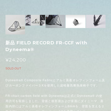
新品 FIELD RECORD FR-CCF with
Dyneema®
¥24,200
SOLD OUT
Dyneema® Composite Fabricとアルミ蒸着オレフィンフォーム及
びカーボンファイバー３Kを使用した超軽量高断熱座椅子です。
FR-chair carbon field with Dyneemaは正式にDyneema® の使
用許可を取得しました。背面と後部面および座面にダイニーマ、座
面内部にはアルミ蒸着オレフィンフォーム8mmを、背面を支える２