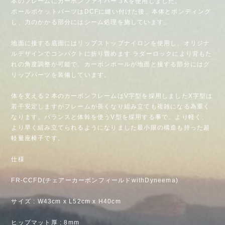
本のフレームにカーボンファイバー３Kを使用しました。
ポールポケットパーツはDCFに縫い付けた後、本体とボンディング
し、力のかかる部分にはシーム処理を施しています。
地面に接する底面にはリップストップナイロンを使用し、オリジナ
ルデザインでコンパクトに折り畳めます ラダーロックにより背もた
れの角度調整が可能で、カーボンポールが地面と接する部分にはグ
リップパーツを装備しています。
体を支える２本のカーボンフレームはV字型を採用しましたX字型は
若干安定しますがフレームが長くなり組み立ても複雑になる為重く
なります。バランスと体幹を使うV型を採用する事で、より軽く、
より早く組み立てられるようになりました最小限の構造も持った超
軽量座椅子です。
仕様
FR-CCFD(チェアーカーボンフィールドwithDyneema)
サイズ : W43cm x L52cm x H40cm
ヒップマット厚 : 8mm