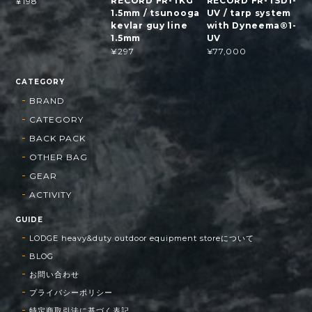
RECORD FR-TKG
RECORD FR-TSD1-
¥198
1.5mm / tsunooga
UV / tarp system
kevlar guy line
with Dyneema®1-
1.5mm
UV
¥297
¥77,000
CATEGORY
BRAND
CATEGORY
BACK PACK
OTHER BAG
GEAR
ACTIVITY
GUIDE
LODGE heavy&duty outdoor equipment storeについて
BLOG
お問い合わせ
プライバシーポリシー
特定商取引法に基づく表記