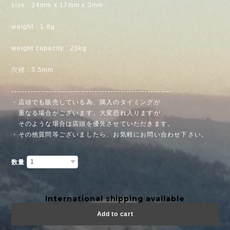
size : 24mm x 17mm x 3mm
weight : 1.8g
weight capacity : 25kg
穴径 : 3.5mm
-------------------------------------------------------------
・店頭でも販売している為、購入のタイミングが
重なる場合がございます。大変恐れ入りますが、
そのような場合は店頭を優先させていただきます。
・その他質問等ございましたら、お気軽にお問い合わせ下さい。
数量
International shipping available
Add to cart