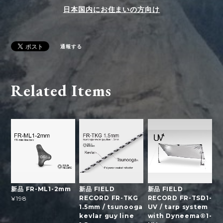
日本国内にお住まいの方向け
通報する
Related Items
新品 FR-ML1-2mm
新品 FIELD
新品 FIELD
RECORD FR-TKG
RECORD FR-TSD1-
¥198
1.5mm / tsunooga
UV / tarp system
kevlar guy line
with Dyneema®1-