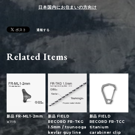
日本国内にお住まいの方向け
通報する
Related Items
新品 FR-ML1-2mm
新品 FIELD
新品 FIELD
RECORD FR-TKG
RECORD FR-TCC
¥198
1.5mm / tsunooga
titanium
kevlar guy line
carabiner clip