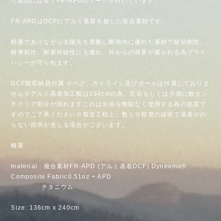
た製品には全てFR-APDのマークが付いています。
FR-APDはDCFにアルミ蒸着を施した複合素材です。
軽量でありながら太陽光を遮断し断熱性に優れた素材で耐切創性、
耐摩耗性、耐紫外線性にも優れ、外からの視界が遮られる為プライ
バシーが守られます。
DCF製収納袋付属 ※ペグ、ガイライン及びポールは付属しておりま
せん※アルミ蒸着加工幅は134cmの為、左右もしくは片側に数セン
チクリア部分が現れますこれは生地を無駄なく使用する為の処置で
すのでご了承ください※製造工程上、数ミリ程度の線状で蒸着がの
らない箇所が生じる場合がございます。
概要
material : 複合素材FR-APD (アルミ蒸着DCF) Dyneema®
Composite Fabric0.51oz + APD
: チタニウム
Size: 136cm x 240cm