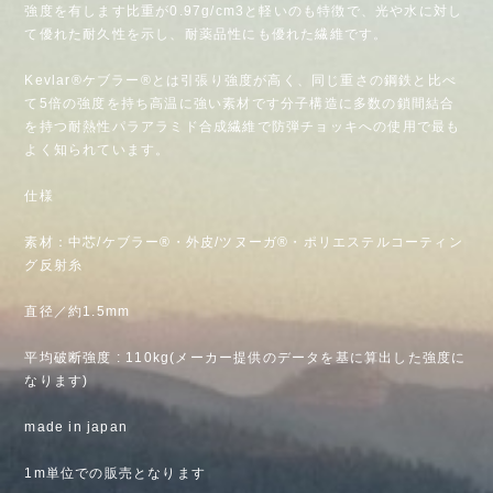
強度を有します比重が0.97g/cm3と軽いのも特徴で、光や水に対し
て優れた耐久性を示し、耐薬品性にも優れた繊維です。
Kevlar®ケブラー®とは引張り強度が高く、同じ重さの鋼鉄と比べ
て5倍の強度を持ち高温に強い素材です分子構造に多数の鎖間結合
を持つ耐熱性パラアラミド合成繊維で防弾チョッキへの使用で最も
よく知られています。
仕様
素材：中芯/ケブラー®・外皮/ツヌーガ®・ポリエステルコーティン
グ反射糸
直径／約1.5mm
平均破断強度 : 110kg(メーカー提供のデータを基に算出した強度に
なります)
made in japan
1m単位での販売となります