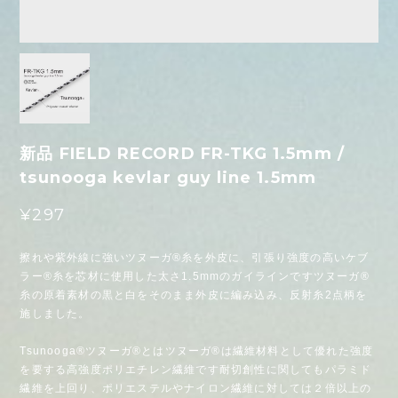
新品 FIELD RECORD FR-TKG 1.5mm /
tsunooga kevlar guy line 1.5mm
¥297
擦れや紫外線に強いツヌーガ®糸を外皮に、引張り強度の高いケブ
ラー®糸を芯材に使用した太さ1.5mmのガイラインですツヌーガ®
糸の原着素材の黒と白をそのまま外皮に編み込み、反射糸2点柄を
施しました。
Tsunooga®ツヌーガ®とはツヌーガ®は繊維材料として優れた強度
を要する高強度ポリエチレン繊維です耐切創性に関してもパラミド
繊維を上回り、ポリエステルやナイロン繊維に対しては２倍以上の