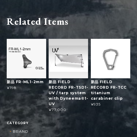
Related Items
新品 FR-ML1-2mm
新品 FIELD
新品 FIELD
RECORD FR-TSD1-
RECORD FR-TCC
¥198
UV / tarp system
titanium
with Dyneema®1-
carabiner clip
UV
¥935
¥77,000
CATEGORY
BRAND