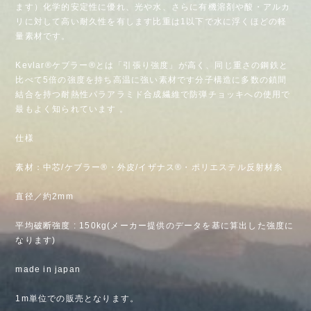
ます）化学的安定性に優れ、光や水、さらに有機溶剤や酸・アルカ
リに対して高い耐久性を有します比重は1以下で水に浮くほどの軽
量素材です。
Kevlar®ケブラー®とは「引張り強度」が高く、同じ重さの鋼鉄と
比べて5倍の強度を持ち高温に強い素材です分子構造に多数の鎖間
結合を持つ耐熱性パラアラミド合成繊維で防弾チョッキへの使用で
最もよく知られています 。
仕様
素材：中芯/ケブラー®・外皮/イザナス®・ポリエステル反射材糸
直径／約2mm
平均破断強度 : 150kg(メーカー提供のデータを基に算出した強度に
なります)
made in japan
1m単位での販売となります。