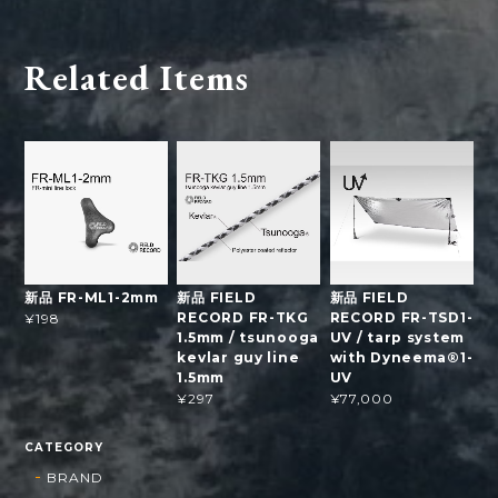
Related Items
新品 FR-ML1-2mm
新品 FIELD
新品 FIELD
RECORD FR-TKG
RECORD FR-TSD1-
¥198
1.5mm / tsunooga
UV / tarp system
kevlar guy line
with Dyneema®1-
1.5mm
UV
¥297
¥77,000
CATEGORY
BRAND