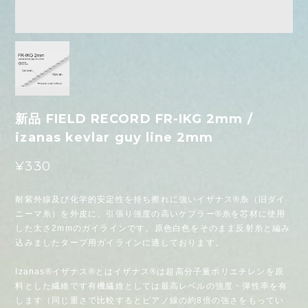
新品 FIELD RECORD FR-IKG 2mm /
izanas kevlar guy line 2mm
¥330
耐紫外線及び化学的安定性を持ち擦れに強いイザナス®糸（旧ダイ
ニーマ糸）を外皮に、引張り強度の高いケブラー®糸を芯材に使用
した太さ2mmのガイラインです。原色白色をそのまま反射糸と編み
込みましたタープ用ガイラインに適しております。
Izanas®イザナス®とはイザナス®は超高分子量ポリエチレンを原
料とした繊維です有機繊維としては最高レベルの強度・弾性率を有
します（同じ重さで比較するとピアノ線の約8倍の強さをもってい