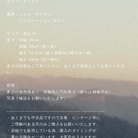
カラー：ネイビー
素材：シェル ナイロン
インサレーション ダウン
サイズ：表記 M
実寸：肩幅 38cm
身幅 59cm (肩〜肩)
着丈 72.5cm (後ろ側襟付け根中央〜裾)
袖丈 69cm (肩〜袖先)
多少の誤差はご了承ください。あくまで目安としてお考えくださ
い。
状態：
多少の使用感あり、左袖先に汚れ有り（破れは補修済み）
写真で確認をお願いいたします。
-------------------------------------------------------------
・あくまでも中古品ですので古着、ビンテージ等に
ご理解のある方のみご購入をお願いいたします。
・店頭でも販売している為、購入のタイミングが
重なる場合がございます。大変恐れ入りますが、