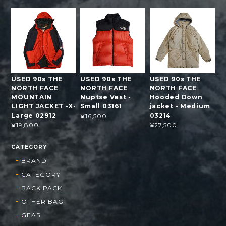
USED 90s THE
USED 90s THE
USED 90s THE
NORTH FACE
NORTH FACE
NORTH FACE
MOUNTAIN
Nuptse Vest -
Hooded Down
LIGHT JACKET -X-
Small 03161
jacket - Medium
Large 02912
03214
¥16,500
¥19,800
¥27,500
CATEGORY
BRAND
CATEGORY
BACK PACK
OTHER BAG
GEAR