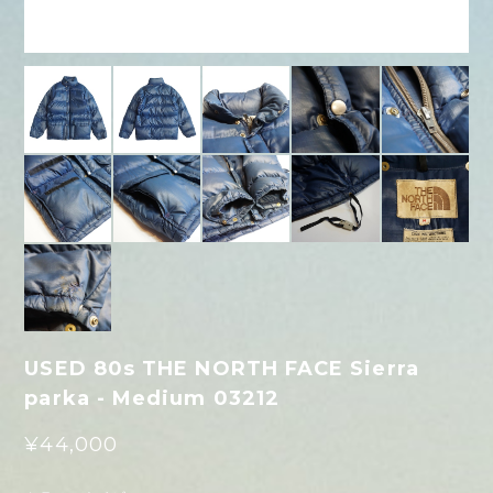
USED 80s THE NORTH FACE Sierra
parka - Medium 03212
¥44,000