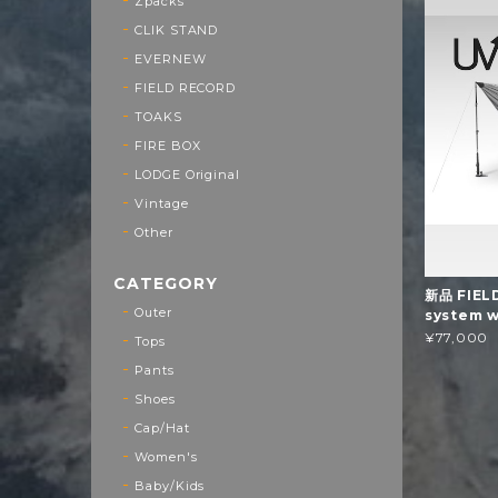
Zpacks
CLIK STAND
EVERNEW
FIELD RECORD
TOAKS
FIRE BOX
LODGE Original
Vintage
Other
CATEGORY
新品 FIELD
Outer
system 
¥77,000
Tops
Pants
Shoes
Cap/Hat
Women's
Baby/Kids