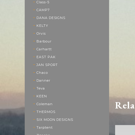
Class-5
CAMP7
DANA DESIGNS
KELTY
Orvis
Barbour
Carhartt
EAST PAK
JAN SPORT
Chaco
Danner
Teva
KEEN
Rela
Coleman
THERMOS
SIX MOON DESIGNS
Tarptent