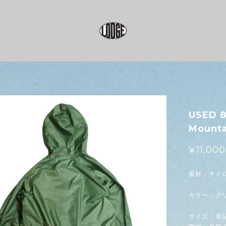
USED 8
Mounta
¥11,000
素材：ナイ
カラー：グ
サイズ：表記