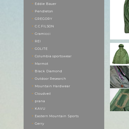
Eddie Bauer
Pendleton
GREGORY
C.C.FILSON
Gramicci
REI
GOLITE
Columbia sportswear
Marmot
Black Diamond
Outdoor Research
Mountain Hardwear
Cloudveil
prana
KAVU
Eastern Mountain Sports
Gerry