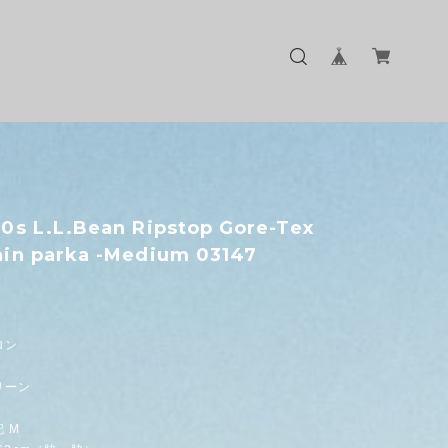
0s L.L.Bean Ripstop Gore-Tex
in parka -Medium 03147
ロン
リーン
 M