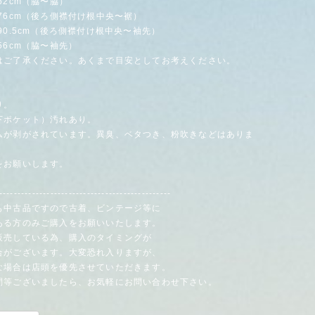
62cm（脇〜脇）
cm（後ろ側襟付け根中央〜裾）
.5cm（後ろ側襟付け根中央〜袖先）
cm（脇〜袖先）
はご了承ください。あくまで目安としてお考えください。
り。
下ポケット）汚れあり。
ムが剥がされています。異臭、ベタつき、粉吹きなどはありま
をお願いします。
-----------------------------------------------
も中古品ですので古着、ビンテージ等に
る方のみご購入をお願いいたします。
販売している為、購入のタイミングが
がございます。大変恐れ入りますが、
場合は店頭を優先させていただきます。
問等ございましたら、お気軽にお問い合わせ下さい。