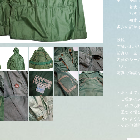
実寸：身幅 
着丈 76
裄丈 90
袖丈 56
多少の誤差
状態：
右袖汚れあ
前身頃（左
内側のシー
せん。
写真で確認
--------------
・あくまで
ご理解のあ
・店頭でも
重なる場合
そのような
・その他質