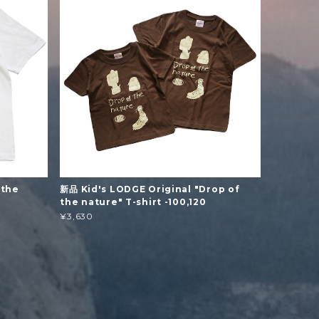
 the
新品 Kid's LODGE Original "Drop of
the nature" T-shirt -100,120
¥3,630