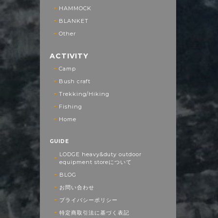
HAMMOCK
BLANKET
Other
ACTIVITY
Camp
Bush craft
Trekking/Hiking
Fishing
Home
GUIDE
LODGE heavy&duty outdoor
equipment storeについて
BLOG
お問い合わせ
プライバシーポリシー
特定商取引法に基づく表記