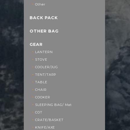
Other
BACK PACK
OTHER BAG
GEAR
LANTERN
STOVE
COOLER/JUG
TENT/TARP
TABLE
CHAIR
COOKER
SLEEPING BAG/ Mat
COT
CRATE/BASKET
KNIFE/AXE