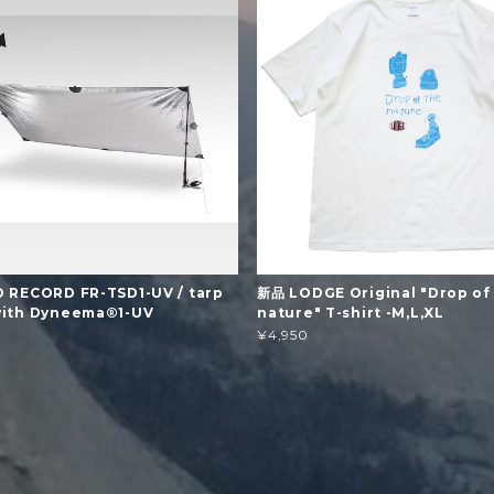
 RECORD FR-TSD1-UV / tarp
新品 LODGE Original "Drop of
with Dyneema®1-UV
nature" T-shirt -M,L,XL
¥4,950