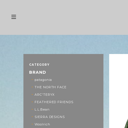
CATEGORY
BRAND
patagonia
THE NORTH FACE
ARC'TERYX
FEATHERED FRIENDS
L.L.Bean
SIERRA DESIGNS
Woolrich