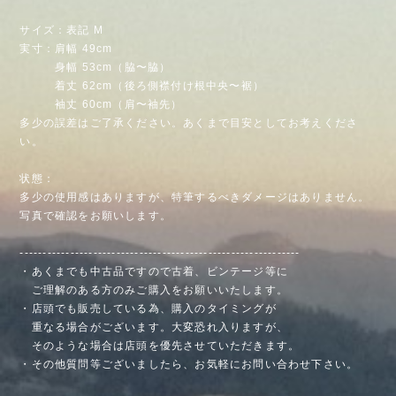
サイズ：表記 M
実寸：肩幅 49cm
身幅 53cm（脇〜脇）
着丈 62cm（後ろ側襟付け根中央〜裾）
袖丈 60cm（肩〜袖先）
多少の誤差はご了承ください。あくまで目安としてお考えくださ
い。
状態：
多少の使用感はありますが、特筆するべきダメージはありません。
写真で確認をお願いします。
-------------------------------------------------------------
・あくまでも中古品ですので古着、ビンテージ等に
ご理解のある方のみご購入をお願いいたします。
・店頭でも販売している為、購入のタイミングが
重なる場合がございます。大変恐れ入りますが、
そのような場合は店頭を優先させていただきます。
・その他質問等ございましたら、お気軽にお問い合わせ下さい。