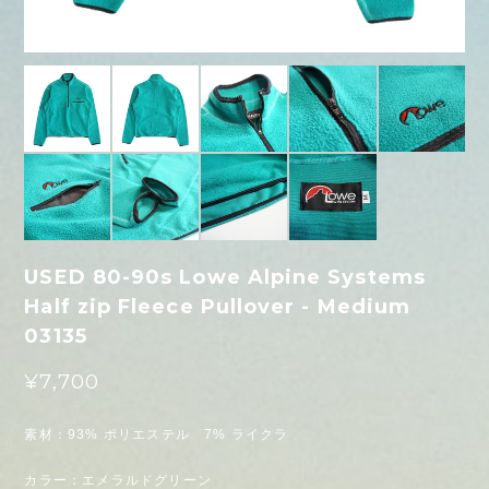
USED 80-90s Lowe Alpine Systems
Half zip Fleece Pullover - Medium
03135
¥7,700
素材：93% ポリエステル 7% ライクラ
カラー：エメラルドグリーン