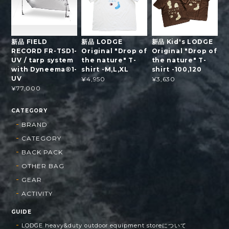
新品 FIELD
新品 LODGE
新品 Kid's LODGE
RECORD FR-TSD1-
Original "Drop of
Original "Drop of
UV / tarp system
the nature" T-
the nature" T-
with Dyneema®1-
shirt -M,L,XL
shirt -100,120
UV
¥4,950
¥3,630
¥77,000
CATEGORY
BRAND
CATEGORY
BACK PACK
OTHER BAG
GEAR
ACTIVITY
GUIDE
LODGE heavy&duty outdoor equipment storeについて