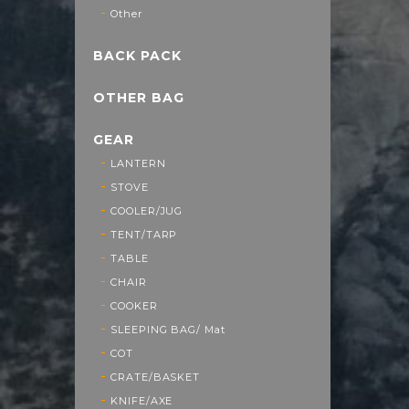
Other
BACK PACK
OTHER BAG
GEAR
LANTERN
STOVE
COOLER/JUG
TENT/TARP
TABLE
CHAIR
COOKER
SLEEPING BAG/ Mat
COT
CRATE/BASKET
KNIFE/AXE