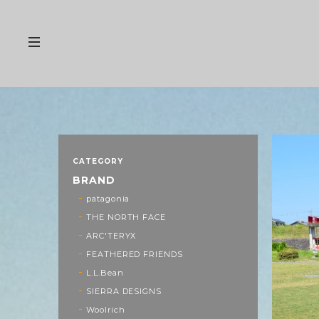
CATEGORY
BRAND
patagonia
THE NORTH FACE
ARC'TERYX
FEATHERED FRIENDS
L.L.Bean
SIERRA DESIGNS
Woolrich