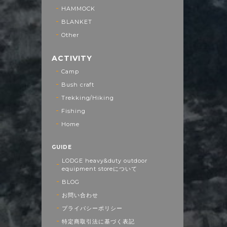
HAMMOCK
BLANKET
Other
ACTIVITY
Camp
Bush craft
Trekking/Hiking
Fishing
Home
GUIDE
LODGE heavy&duty outdoor
equipment storeについて
BLOG
お問い合わせ
プライバシーポリシー
特定商取引法に基づく表記