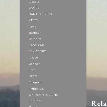
Class-5
CAMP7
DANA DESIGNS
KELTY
Orvis
Barbour
Carhartt
EAST PAK
JAN SPORT
Chaco
Danner
Teva
KEEN
Coleman
THERMOS
SIX MOON DESIGNS
Rela
Tarptent