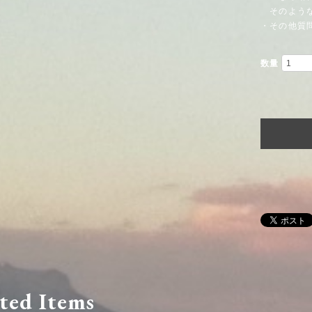
そのような
・その他質
数量
ted Items