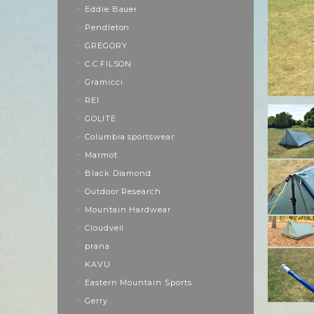
Eddie Bauer
Pendleton
GREGORY
C.C.FILSON
Gramicci
REI
GOLITE
Columbia sportswear
Marmot
Black Diamond
Outdoor Research
Mountain Hardwear
Cloudveil
prana
KAVU
Eastern Mountain Sports
Gerry