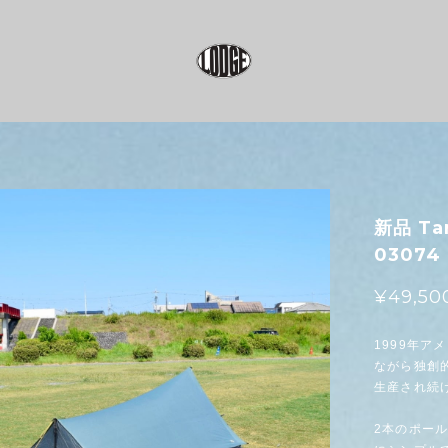
新品 Tar
03074
¥49,50
1999年
ながら独創
生産され続
2本のポー