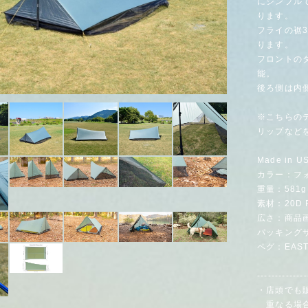
にシンプル
ります。
フライの裾
ります。
フロントの
能。
後ろ側は内
※こちらの
リップなど
Made in U
カラー：フ
重量：581g
素材：20D Pol
広さ：商品
パッキングサ
ペグ：EAST
--------------
・店頭でも
重なる場合