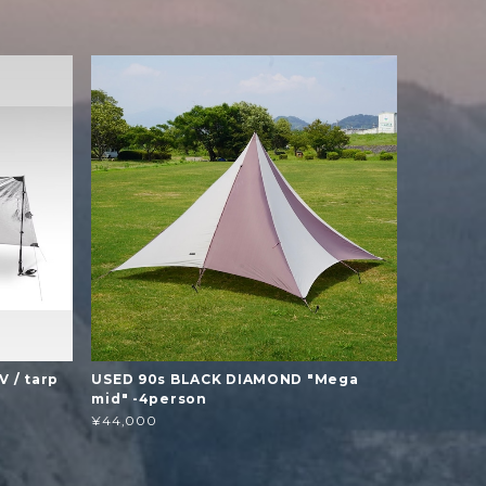
 / tarp
USED 90s BLACK DIAMOND "Mega
mid" -4person
¥44,000