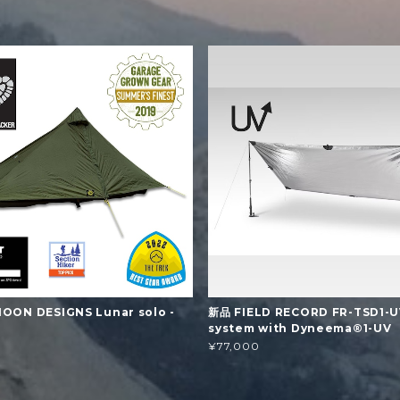
OON DESIGNS Lunar solo -
新品 FIELD RECORD FR-TSD1-UV
system with Dyneema®1-UV
¥77,000