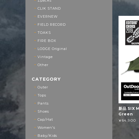
Zpacks
CLIK STAND
EVERNEW
FIELD RECORD
TOAKS
FIRE BOX
LODGE Original
Vintage
Other
CATEGORY
Outer
Tops
Pants
新品 SIX M
Shoes
Green
Cap/Hat
¥64,900
Women's
Baby/Kids