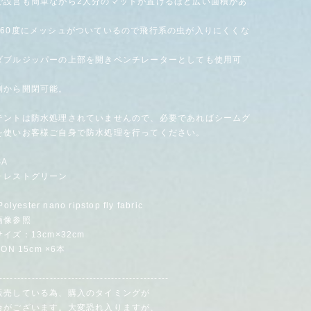
で設営も簡単ながら2人分のマットが置けるほど広い面積があ
360度にメッシュがついているので飛行系の虫が入りにくくな
ダブルジッパーの上部を開きベンチレーターとしても使用可
側から開閉可能。
テントは防水処理されていませんので、必要であればシームグ
を使いお客様ご自身で防水処理を行ってください。
SA
ォレストグリーン
yester nano ripstop fly fabric
画像参照
イズ：13cm×32cm
ON 15cm ×6本
-----------------------------------------------
販売している為、購入のタイミングが
がございます。大変恐れ入りますが、