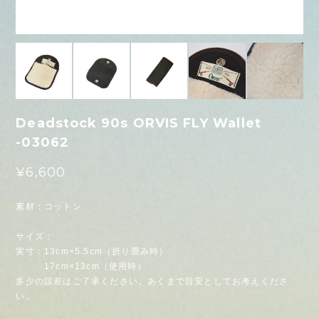
Deadstock 90s ORVIS FLY Wallet
-03062
¥6,600
素材：コットン
サイズ：
実寸：13cm×5.5cm（折り畳み時）
17cm×13cm（使用時）
多少の誤差はご了承ください。あくまで目安としてお考えくださ
い。