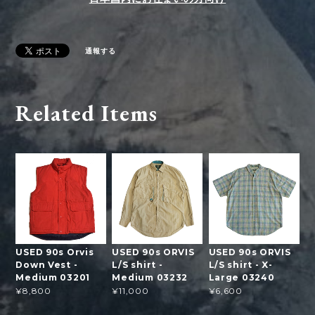
通報する
Related Items
USED 90s Orvis
USED 90s ORVIS
USED 90s ORVIS
Down Vest -
L/S shirt -
L/S shirt - X-
Medium 03201
Medium 03232
Large 03240
¥8,800
¥11,000
¥6,600