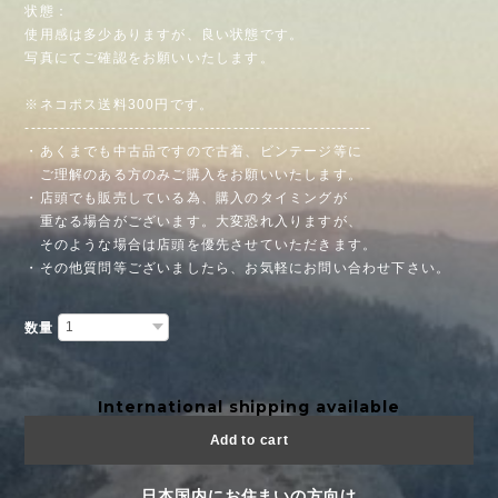
状態：
使用感は多少ありますが、良い状態です。
写真にてご確認をお願いいたします。
※ネコポス送料300円です。
------------------------------------------------------------
・あくまでも中古品ですので古着、ビンテージ等に
ご理解のある方のみご購入をお願いいたします。
・店頭でも販売している為、購入のタイミングが
重なる場合がございます。大変恐れ入りますが、
そのような場合は店頭を優先させていただきます。
・その他質問等ございましたら、お気軽にお問い合わせ下さい。
数量
International shipping available
Add to cart
日本国内にお住まいの方向け