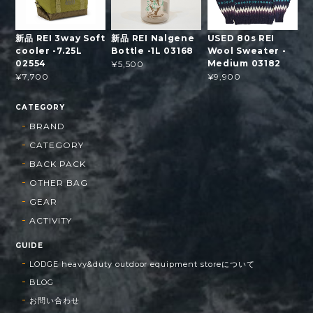
新品 REI 3way Soft
新品 REI Nalgene
USED 80s REI
cooler -7.25L
Bottle -1L 03168
Wool Sweater -
02554
Medium 03182
¥5,500
¥7,700
¥9,900
CATEGORY
BRAND
CATEGORY
BACK PACK
OTHER BAG
GEAR
ACTIVITY
GUIDE
LODGE heavy&duty outdoor equipment storeについて
BLOG
お問い合わせ