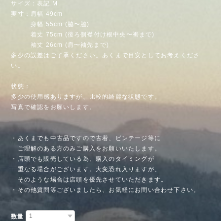
サイズ：表記 M
実寸：肩幅 49cm
身幅 55cm (脇〜脇)
着丈 75cm (後ろ側襟付け根中央〜裾まで)
袖丈 26cm (肩〜袖先まで)
多少の誤差はご了承ください。あくまで目安としてお考えくださ
い。
状態：
多少の使用感ありますが、比較的綺麗な状態です。
写真で確認をお願いします。
-------------------------------------------------------------
・あくまでも中古品ですので古着、ビンテージ等に
ご理解のある方のみご購入をお願いいたします。
・店頭でも販売している為、購入のタイミングが
重なる場合がございます。大変恐れ入りますが、
そのような場合は店頭を優先させていただきます。
・その他質問等ございましたら、お気軽にお問い合わせ下さい。
数量