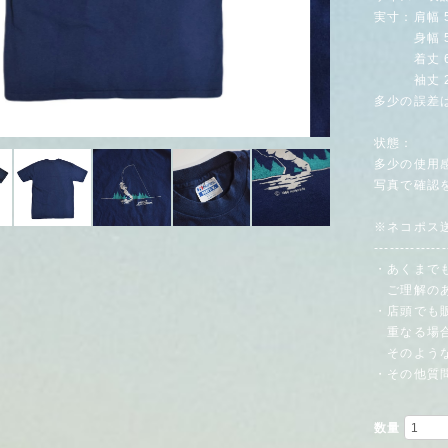
実寸：肩幅 5
身幅 52
着丈 67
袖丈 22
多少の誤差
状態：
多少の使用
写真で確認
※ネコポス送
--------------
・あくまで
ご理解のあ
・店頭でも
重なる場合
そのような
・その他質
数量