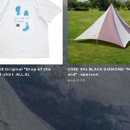
 Original "Drop of the
USED 90s BLACK DIAMOND "
T-shirt -M,L,XL
mid" -4person
¥44,000