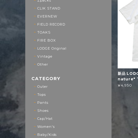
Zpacks
CLIK STAND
EVERNEW
FIELD RECORD
TOAKS
FIRE BOX
LODGE Original
Vintage
Other
新品 LODGE
CATEGORY
nature" 
¥4,950
Outer
Tops
Pants
Shoes
Cap/Hat
Women's
Baby/Kids