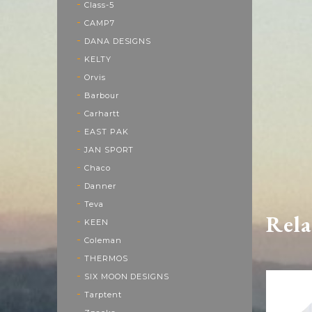
Class-5
CAMP7
DANA DESIGNS
KELTY
Orvis
Barbour
Carhartt
EAST PAK
JAN SPORT
Chaco
Danner
Teva
Rela
KEEN
Coleman
THERMOS
SIX MOON DESIGNS
Tarptent