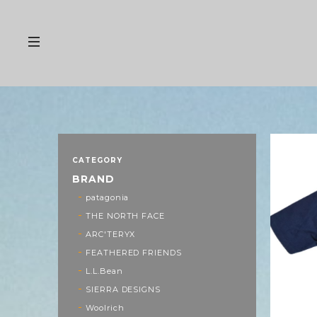
CATEGORY
BRAND
patagonia
THE NORTH FACE
ARC'TERYX
FEATHERED FRIENDS
L.L.Bean
SIERRA DESIGNS
Woolrich