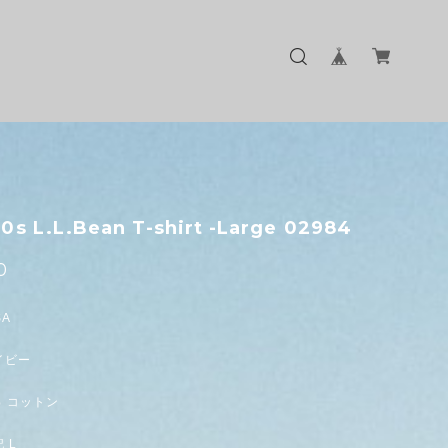
0s L.L.Bean T-shirt -Large 02984
0
SA
イビー
% コットン
 L