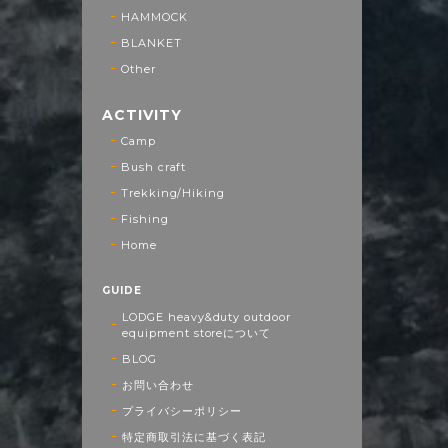
HAMMOCK
BLANKET
Other
ACTIVITY
Camp
Bush craft
Trekking/Hiking
Fishing
Home
GUIDE
LODGE heavy&duty outdoor
equipment storeについて
BLOG
お問い合わせ
プライバシーポリシー
特定商取引法に基づく表記