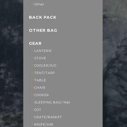
Other
BACK PACK
OTHER BAG
GEAR
LANTERN
STOVE
COOLER/JUG
TENT/TARP
TABLE
CHAIR
COOKER
SLEEPING BAG/ Mat
COT
CRATE/BASKET
KNIFE/AXE