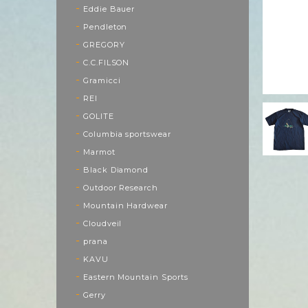
Eddie Bauer
Pendleton
GREGORY
C.C.FILSON
Gramicci
REI
GOLITE
Columbia sportswear
Marmot
Black Diamond
Outdoor Research
Mountain Hardwear
Cloudveil
prana
KAVU
Eastern Mountain Sports
Gerry