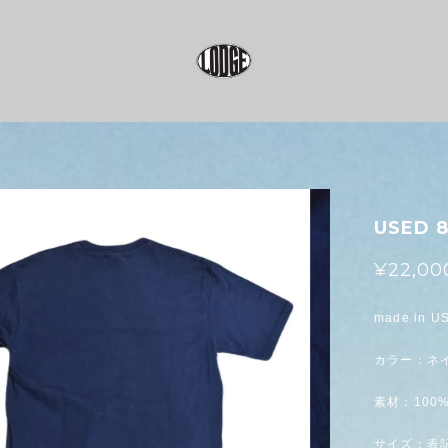
USED 8
¥22,00
made in U
カラー：ネ
素材：100
サイズ：表記