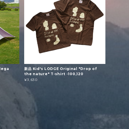
Mega
新品 Kid's LODGE Original "Drop of
the nature" T-shirt -100,120
¥3,630