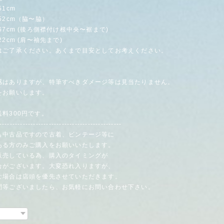
1cm
cm（脇〜脇）
cm (後ろ側襟付け根中央〜裾まで)
cm (肩〜袖先まで)
はご了承ください。あくまで目安としてお考えください。
感はありますが、特筆すべきダメージ等は見当たりません。
をお願いします。
料300円です。
-----------------------------------------------
も中古品ですので古着、ビンテージ等に
る方のみご購入をお願いいたします。
販売している為、購入のタイミングが
がございます。大変恐れ入りますが、
場合は店頭を優先させていただきます。
問等ございましたら、お気軽にお問い合わせ下さい。