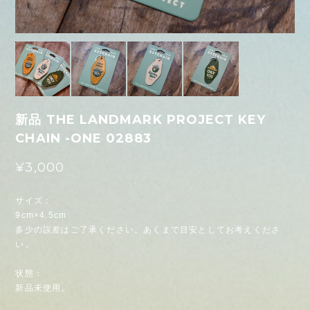
新品 THE LANDMARK PROJECT KEY
CHAIN -ONE 02883
¥3,000
サイズ：
9cm×4.5cm
多少の誤差はご了承ください。あくまで目安としてお考えくださ
い。
状態：
新品未使用。