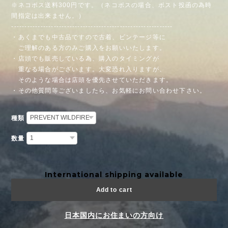
※ネコポス送料300円です。（ネコポスの場合、ポスト投函の為時
間指定は出来ません。）
-------------------------------------------------------------
・あくまでも中古品ですので古着、ビンテージ等に
ご理解のある方のみご購入をお願いいたします。
・店頭でも販売している為、購入のタイミングが
重なる場合がございます。大変恐れ入りますが、
そのような場合は店頭を優先させていただきます。
・その他質問等ございましたら、お気軽にお問い合わせ下さい。
種類
数量
International shipping available
Add to cart
日本国内にお住まいの方向け