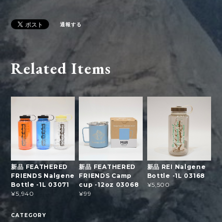
通報する
Related Items
新品 FEATHERED
新品 FEATHERED
新品 REI Nalgene
FRIENDS Nalgene
FRIENDS Camp
Bottle -1L 03168
Bottle -1L 03071
cup -12oz 03068
¥5,500
¥5,940
¥99
CATEGORY